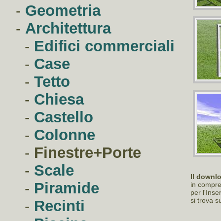
-
Geometria
-
Architettura
-
Edifici commerciali
-
Case
-
Tetto
-
Chiesa
-
Castello
-
Colonne
-
Finestre+Porte
-
Scale
Il downl
-
Piramide
in compre
per l'Ins
si trova s
-
Recinti