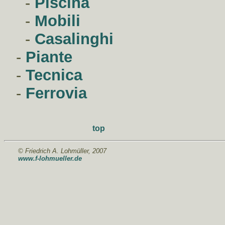
-
Piscina
-
Mobili
-
Casalinghi
-
Piante
-
Tecnica
-
Ferrovia
top
© Friedrich A. Lohmüller, 2007
www.f-lohmueller.de