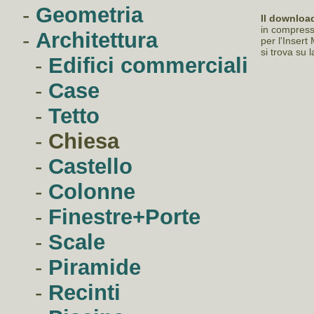
-
Geometria
Il download
in compressi
-
Architettura
per l'Inser
si trova su 
-
Edifici commerciali
-
Case
-
Tetto
-
Chiesa
-
Castello
-
Colonne
-
Finestre+Porte
-
Scale
-
Piramide
-
Recinti