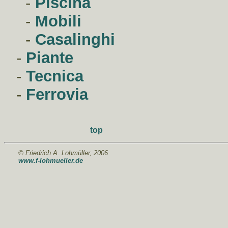
-
Piscina
-
Mobili
-
Casalinghi
-
Piante
-
Tecnica
-
Ferrovia
top
© Friedrich A. Lohmüller, 2006
www.f-lohmueller.de