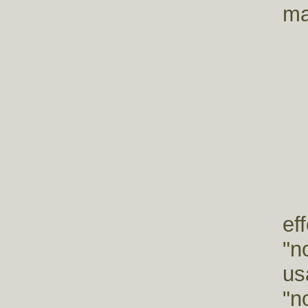
ma
Qu
ef
"n
us
"n