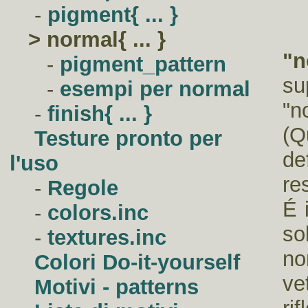
-
pigment{ ... }
>
normal{ ... }
"n
-
pigment_pattern
su
-
esempi per normal
"n
-
finish{ ... }
(Q
Testure pronto per
de
l'uso
re
-
Regole
É 
-
colors.inc
so
-
textures.inc
no
Colori Do-it-yourself
ve
Motivi - patterns