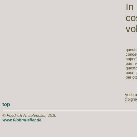
In
co
vo
Un a
quest
conce
superf
può v
questo
poco 
per ot
Vede 
("pigm
top
© Friedrich A. Lohmüller, 2010
www.f-lohmueller.de