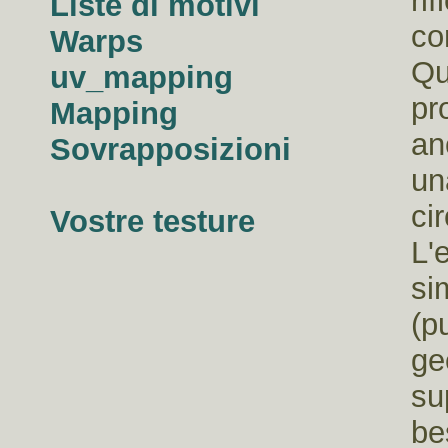
ri
Liste di motivi
co
Warps
Qu
uv_mapping
pr
Mapping
an
Sovrapposizioni
un
ci
Vostre testure
L'
si
(p
ge
su
be