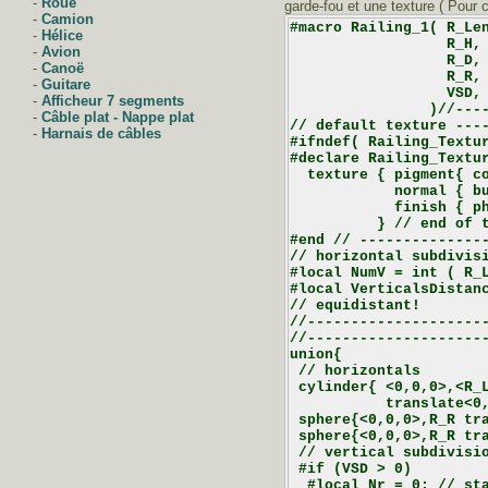
-
Roue
garde-fou et une texture ( Pour ch
-
Camion
#macro Railing_1( R_Len
-
Hélice
                  R_H, 
-
Avion
                  R_D, 
-
Canoë
                  R_R, 
-
Guitare
                  VSD, 
-
Afficheur 7 segments
                )//----
-
Câble plat - Nappe plat
// default texture ----
-
Harnais de câbles
#ifndef( Railing_Textur
#declare Railing_Textur
  texture { pigment{ co
            normal { bu
            finish { ph
          } // end of t
#end // ---------------
// horizontal subdivisi
#local NumV = int ( R_L
#local VerticalsDistanc
// equidistant!

//---------------------
//---------------------
union{

 // horizontals

 cylinder{ <0,0,0>,<R_L
           translate<0,
 sphere{<0,0,0>,R_R tra
 sphere{<0,0,0>,R_R tra
 // vertical subdivisio
 #if (VSD > 0)

  #local Nr = 0; // sta