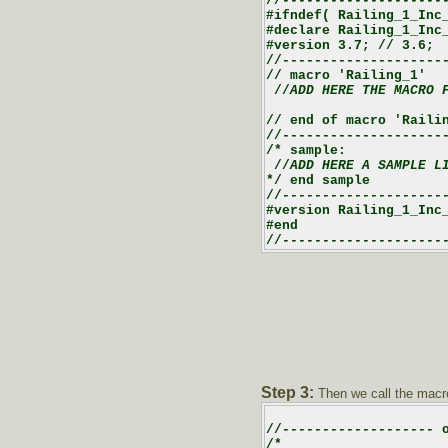
//---------------------
#ifndef( Railing_1_Inc_
#declare Railing_1_Inc_
#version 3.7; // 3.6;

//---------------------
// macro 'Railing_1'

 //
ADD HERE THE MACRO 
// end of macro 'Railin
//---------------------
/* sample:

 //
ADD HERE A SAMPLE L
*/ end sample

//---------------------
#version Railing_1_Inc_
#end

Step 3:
Then we call the macr
//------------------- o
/*
