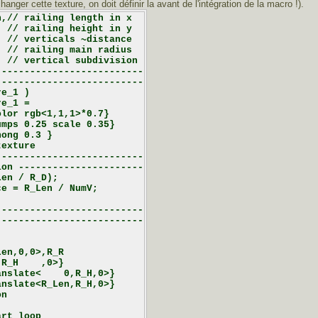
anger cette texture, on doit définir la avant de l'intégration de la macro !).
,// railing length in x

 // railing height in y

 // verticals ~distance

 // railing main radius

 // vertical subdivision

-------------------------

-------------------------

e_1 )

e_1 =

lor rgb<1,1,1>*0.7}

mps 0.25 scale 0.35}

ong 0.3 }

exture

-------------------------

on ----------------------

en / R_D);

e = R_Len / NumV;

-------------------------

-------------------------

en,0,0>,R_R

R_H    ,0>}

nslate<    0,R_H,0>}

nslate<R_Len,R_H,0>}

n

rt loop
