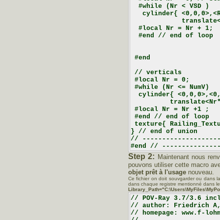
  #while (Nr < VSD )

   cylinder{ <0,0,0>,<R
             translate<
  #local Nr = Nr + 1;

  #end // end of loop

 #end

 // verticals

 #local Nr = 0;

 #while (Nr <= NumV)

  cylinder{ <0,0,0>,<0,
          translate<Nr*
 #local Nr = Nr +1 ;

 #end // end of loop

 texture{ Railing_Textu
} // end of union

// --------------------
Step 2:
Maintenant nous renv
pouvons utiliser cette macro a
objet prêt à l'usage
nouveau.
Ce fichier on doit souvgarder ou dans l
dans chaque registre mentionné dans le L
Library_Path="C:\Users\MyFiles\MyPo
// POV-Ray 3.7/3.6 incl
// author: Friedrich A,
// homepage: www.f-lohm