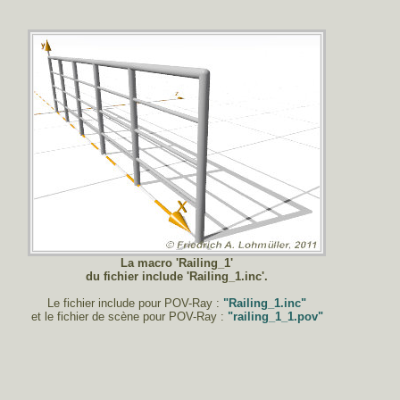
La macro 'Railing_1'
du fichier include 'Railing_1.inc'.
Le fichier include pour POV-Ray :
"Railing_1.inc"
et le fichier de scène pour POV-Ray :
"railing_1_1.pov"