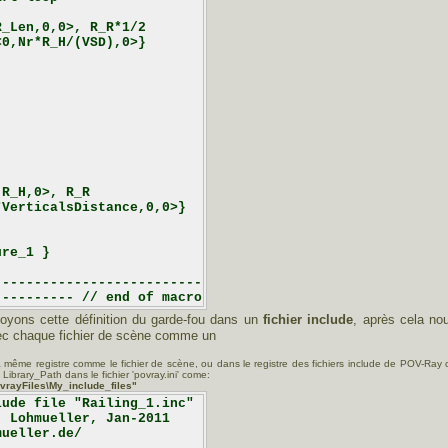
_Len,0,0>, R_R*1/2

0,Nr*R_H/(VSD),0>}

R_H,0>, R_R

VerticalsDistance,0,0>}

re_1 }

-------------------------

oyons cette définition du garde-fou dans un
fichier include
, après cela no
vec chaque fichier de scène comme un
a même registre comme le fichier de scène, ou dans le registre des fichiers include de POV-Ray 
ibrary_Path dans le fichier 'povray.ini' come:
vrayFiles\My_include_files"
ude file "Railing_1.inc"

 Lohmueller, Jan-2011

ueller.de/
