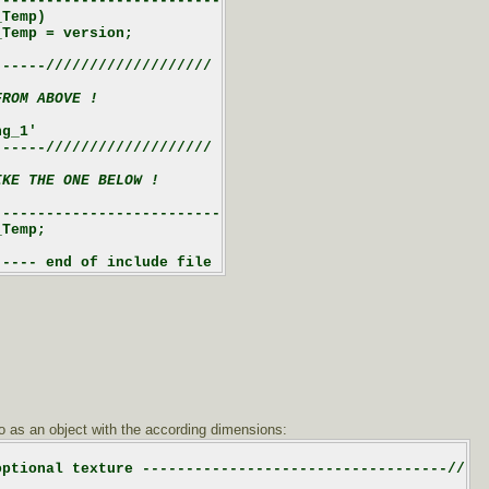
-------------------------

Temp)

Temp = version;

-----///////////////////

FROM ABOVE !
g_1'

-----///////////////////

IKE THE ONE BELOW !
-------------------------

Temp;

o as an object with the according dimensions:
ptional texture -----------------------------------//
