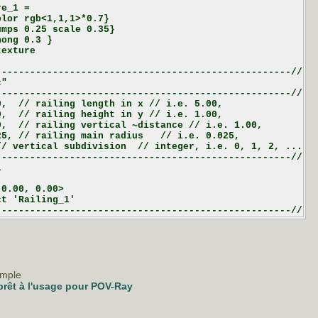
e_1 =

lor rgb<1,1,1>*0.7}

mps 0.25 scale 0.35}

ong 0.3 }

exture

---------------------------------------------------//

"

---------------------------------------------------//

,  // railing length in x // i.e. 5.00,

,  // railing height in y // i.e. 1.00,

,  // railing vertical ~distance // i.e. 1.00,

5, // railing main radius   // i.e. 0.025,

/ vertical subdivision  // integer, i.e. 0, 1, 2, ...

---------------------------------------------------//



0.00, 0.00>

t 'Railing_1'

emple
prêt à l'usage pour POV-Ray