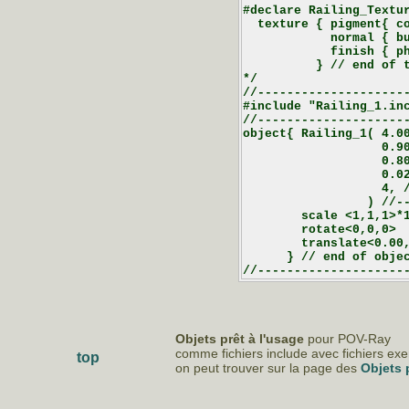
#declare Railing_Textur
  texture { pigment{ co
            normal { bu
            finish { ph
          } // end of t
*/

//---------------------
#include "Railing_1.inc
//---------------------
object{ Railing_1( 4.00
                   0.90
                   0.80
                   0.02
                   4, /
                 ) //--
        scale <1,1,1>*1
        rotate<0,0,0>

        translate<0.00,
      } // end of objec
Objets prêt à l'usage
pour POV-Ray
comme fichiers include avec fichiers ex
top
on peut trouver sur la page des
Objets 