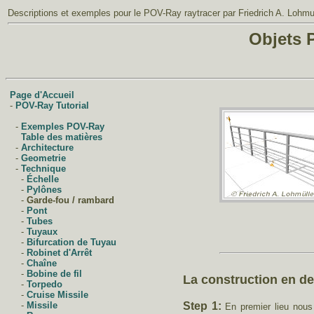
Descriptions et exemples
pour le
POV-Ray raytracer
par Friedrich A. Lohmu
Objets 
Page d'Accueil
-
POV-Ray Tutorial
-
Exemples POV-Ray
Table des matières
-
Architecture
-
Geometrie
-
Technique
-
Échelle
-
Pylônes
-
Garde-fou / rambard
-
Pont
-
Tubes
-
Tuyaux
-
Bifurcation de Tuyau
-
Robinet d'Arrêt
-
Chaîne
-
Bobine de fil
La construction en det
-
Torpedo
-
Cruise Missile
-
Missile
Step 1:
En premier lieu nou