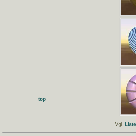
top
Vgl.
List