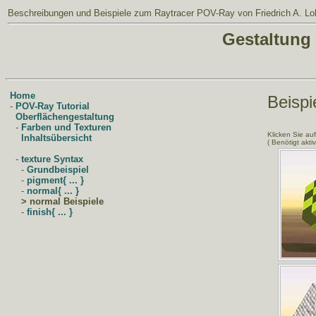
Beschreibungen und Beispiele zum Raytracer POV-Ray
von Friedrich A. Lo
Gestaltung
Home
Beispi
-
POV-Ray Tutorial
Oberflächengestaltung
-
Farben und Texturen
Klicken Sie au
Inhaltsübersicht
( Benötigt aktiv
-
texture Syntax
-
Grundbeispiel
-
pigment{ ... }
-
normal{ ... }
>
normal Beispiele
-
finish{ ... }