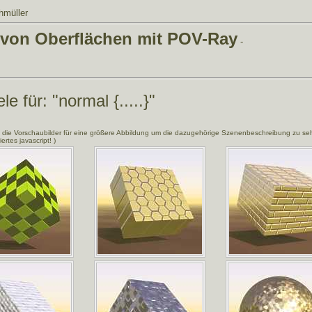
hmüller
 von Oberflächen mit POV-Ray
-
ele für:
"normal {.....}"
f die Vorschaubilder für eine größere Abbildung um die dazugehörige Szenenbeschreibung zu se
iertes javascript! )