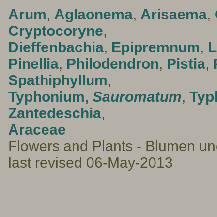
Arum
,
Aglaonema
,
Arisaema
,
Cryptocoryne
,
Dieffenbachia
,
Epipremnum
,
L
Pinellia
,
Philodendron
,
Pistia
,
Spathiphyllum
,
Typhonium,
Sauromatum
,
Typ
Zantedeschia
,
Araceae
Flowers and Plants - Blumen un
last revised 06-May-2013