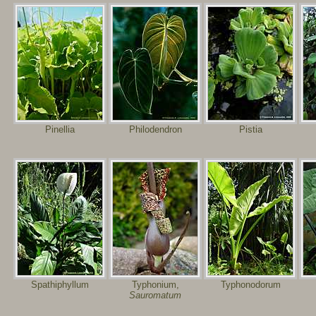
Pinellia
Philodendron
Pistia
Spathiphyllum
Typhonium,
Typhonodorum
Sauromatum