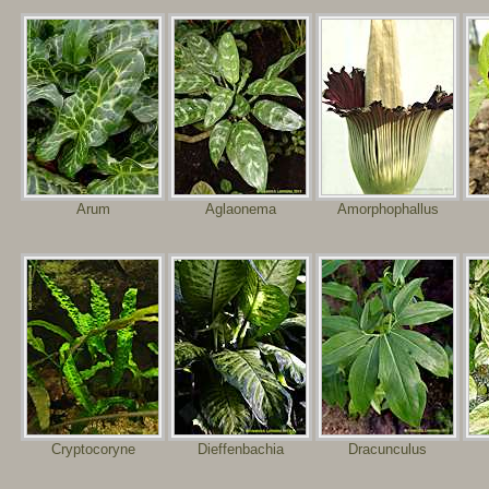
Arum
Aglaonema
Amorphophallus
Cryptocoryne
Dieffenbachia
Dracunculus